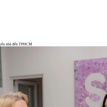
yển nhà đến TPHCM