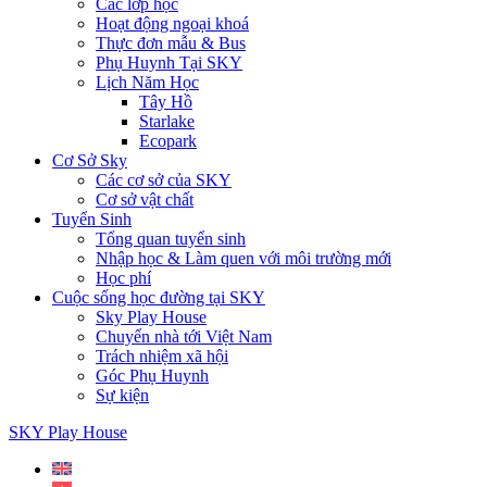
Các lớp học
Hoạt động ngoại khoá
Thực đơn mẫu & Bus
Phụ Huynh Tại SKY
Lịch Năm Học
Tây Hồ
Starlake
Ecopark
Cơ Sở Sky
Các cơ sở của SKY
Cơ sở vật chất
Tuyển Sinh
Tổng quan tuyển sinh
Nhập học & Làm quen với môi trường mới
Học phí
Cuộc sống học đường tại SKY
Sky Play House
Chuyển nhà tới Việt Nam
Trách nhiệm xã hội
Góc Phụ Huynh
Sự kiện
SKY Play House