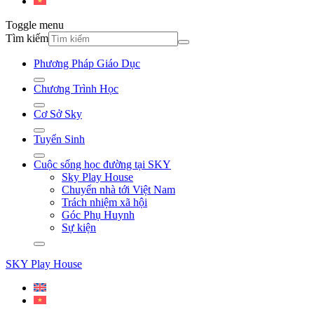
Toggle menu
Tìm kiếm
Phương Pháp Giáo Dục
Chương Trình Học
Cơ Sở Sky
Tuyển Sinh
Cuộc sống học đường tại SKY
Sky Play House
Chuyển nhà tới Việt Nam
Trách nhiệm xã hội
Góc Phụ Huynh
Sự kiện
SKY Play House