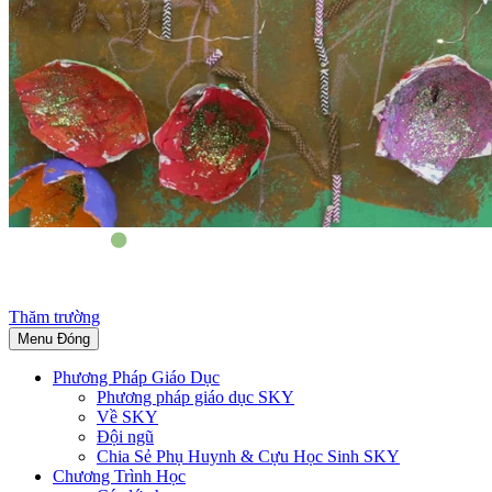
Thăm trường
Menu
Đóng
Phương Pháp Giáo Dục
Phương pháp giáo dục SKY
Về SKY
Đội ngũ
Chia Sẻ Phụ Huynh & Cựu Học Sinh SKY
Chương Trình Học