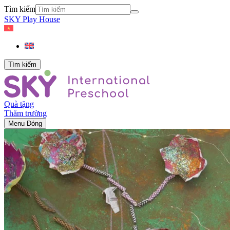
Tìm kiếm
SKY Play House
Tìm kiếm
Quà tặng
Thăm trường
Menu
Đóng