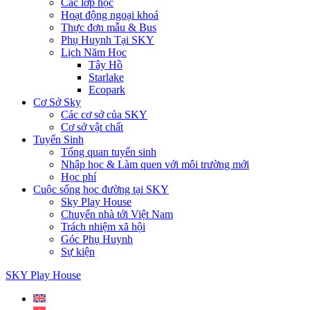
Các lớp học
Hoạt động ngoại khoá
Thực đơn mẫu & Bus
Phụ Huynh Tại SKY
Lịch Năm Học
Tây Hồ
Starlake
Ecopark
Cơ Sở Sky
Các cơ sở của SKY
Cơ sở vật chất
Tuyển Sinh
Tổng quan tuyển sinh
Nhập học & Làm quen với môi trường mới
Học phí
Cuộc sống học đường tại SKY
Sky Play House
Chuyển nhà tới Việt Nam
Trách nhiệm xã hội
Góc Phụ Huynh
Sự kiện
SKY Play House