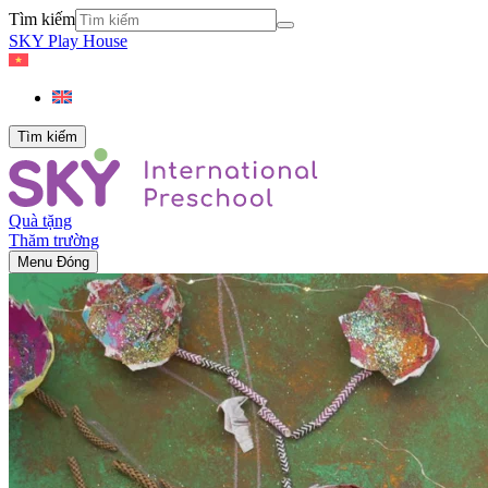
Tìm kiếm
SKY Play House
Tìm kiếm
Quà tặng
Thăm trường
Menu
Đóng