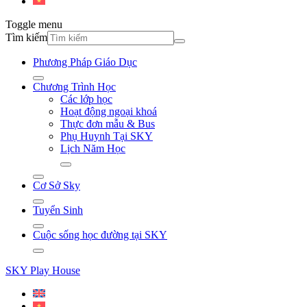
Toggle menu
Tìm kiếm
Phương Pháp Giáo Dục
Chương Trình Học
Các lớp học
Hoạt động ngoại khoá
Thực đơn mẫu & Bus
Phụ Huynh Tại SKY
Lịch Năm Học
Cơ Sở Sky
Tuyển Sinh
Cuộc sống học đường tại SKY
SKY Play House