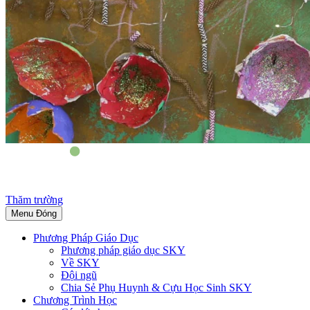
Thăm trường
Menu
Đóng
Phương Pháp Giáo Dục
Phương pháp giáo dục SKY
Về SKY
Đội ngũ
Chia Sẻ Phụ Huynh & Cựu Học Sinh SKY
Chương Trình Học