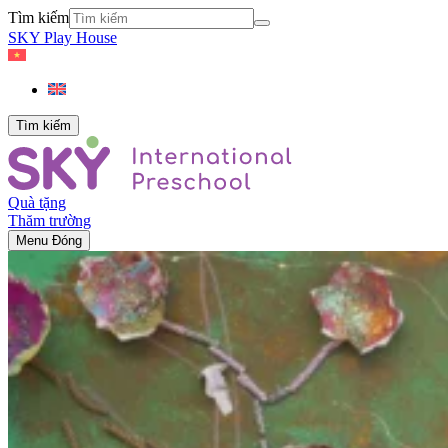
Tìm kiếm
SKY Play House
Tìm kiếm
Quà tặng
Thăm trường
Menu
Đóng