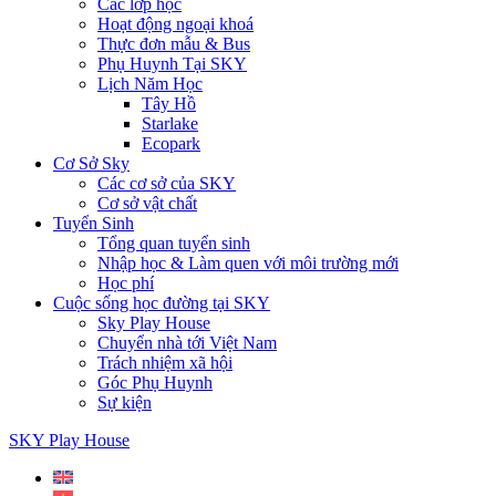
Các lớp học
Hoạt động ngoại khoá
Thực đơn mẫu & Bus
Phụ Huynh Tại SKY
Lịch Năm Học
Tây Hồ
Starlake
Ecopark
Cơ Sở Sky
Các cơ sở của SKY
Cơ sở vật chất
Tuyển Sinh
Tổng quan tuyển sinh
Nhập học & Làm quen với môi trường mới
Học phí
Cuộc sống học đường tại SKY
Sky Play House
Chuyển nhà tới Việt Nam
Trách nhiệm xã hội
Góc Phụ Huynh
Sự kiện
SKY Play House