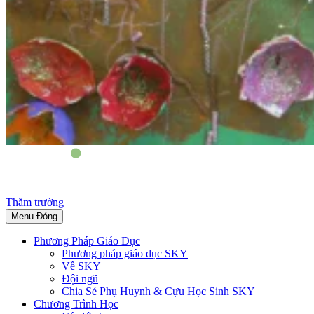
Thăm trường
Menu
Đóng
Phương Pháp Giáo Dục
Phương pháp giáo dục SKY
Về SKY
Đội ngũ
Chia Sẻ Phụ Huynh & Cựu Học Sinh SKY
Chương Trình Học