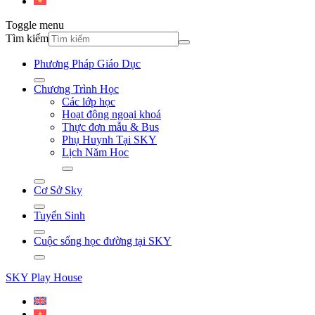
Toggle menu
Tìm kiếm
Phương Pháp Giáo Dục
Chương Trình Học
Các lớp học
Hoạt động ngoại khoá
Thực đơn mẫu & Bus
Phụ Huynh Tại SKY
Lịch Năm Học
Cơ Sở Sky
Tuyển Sinh
Cuộc sống học đường tại SKY
SKY Play House